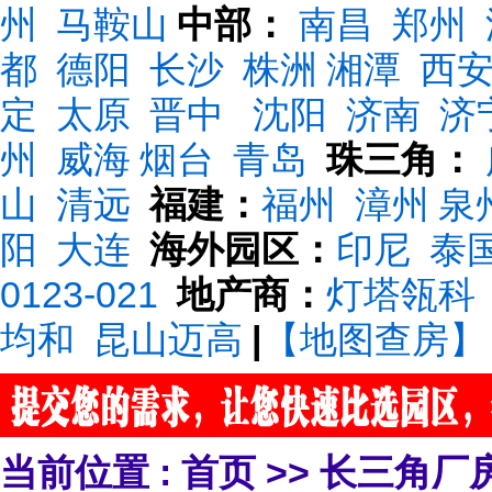
州
马鞍山
中部：
南昌
郑州
都
德阳
长沙
株洲
湘潭
西
定
太原
晋中
沈阳
济南
济
州
威海
烟台
青岛
珠三角：
山
清远
福建：
福州
漳州
泉
阳
大连
海外园区：
印尼
泰
0123-021
地产商：
灯塔瓴科
均和
昆山迈高
|
【地图查房】
当前位置 :
首页
>>
长三角厂