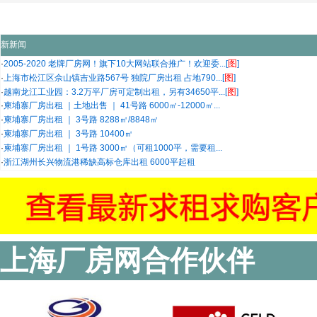
新新闻
图
·
2005-2020 老牌厂房网！旗下10大网站联合推广！欢迎委...[
]
图
·
上海市松江区佘山镇吉业路567号 独院厂房出租 占地790...[
]
图
·
越南龙江工业园：3.2万平厂房可定制出租，另有34650平...[
]
·
柬埔寨厂房出租 ｜土地出售 ｜ 41号路 6000㎡-12000㎡...
·
柬埔寨厂房出租 ｜ 3号路 8288㎡/8848㎡
·
柬埔寨厂房出租 ｜ 3号路 10400㎡
·
柬埔寨厂房出租 ｜ 1号路 3000㎡（可租1000平，需要租...
·
浙江湖州长兴物流港稀缺高标仓库出租 6000平起租
上海厂房网合作伙伴