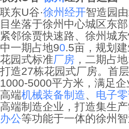
联东U谷·
徐州经开
智造园由
目坐落于徐州中心城区东部
紧邻徐贾快速路、徐州城东快
中一期占地9
0
.5亩，规划
花园式标准
厂房
，二期占地
打造27栋花园式厂房。首层
1000-5000平方米，满足
高端
机械装备制造
、
电子零
高端制造企业，打造集生产
办公
等功能于一体的徐州智