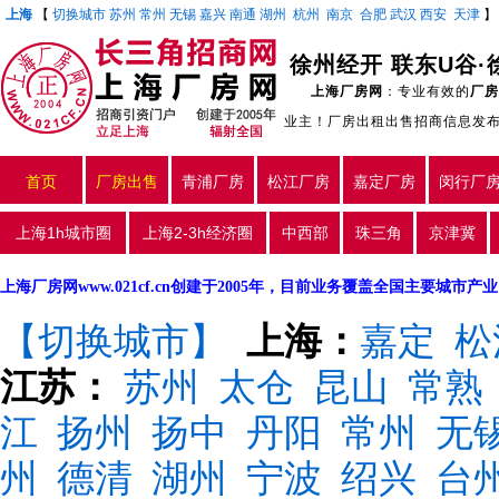
上海
【
切换城市
苏州
常州
无锡
嘉兴
南通
湖州
杭州
南京
合肥
武汉
西安
天津
上海厂房网
：专业有效的
厂房
业主！厂房出租出售招商信息发
首页
厂房出售
青浦厂房
松江厂房
嘉定厂房
闵行厂
上海1h城市圈
上海2-3h经济圈
中西部
珠三角
京津冀
上海厂房网www.021cf.cn创建于2005年，目前业务覆盖全国主要城市
【切换城市】
上海：
嘉定
松
江苏：
苏州
太仓
昆山
常熟
江
扬州
扬中
丹阳
常州
无
州
德清
湖州
宁波
绍兴
台