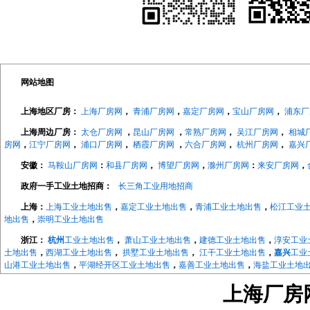
网站地图
上海地区厂房：
上海厂房网
，
青浦厂房网
，
嘉定厂房网
，
宝山厂房网
，
浦东厂
上海周边厂房：
太仓厂房网
，
昆山厂房网
，
常熟厂房网
，
吴江厂房网
，
相城
房网
，
江宁厂房网
，
浦口厂房网
，
栖霞厂房网
，
六合厂房网
，
杭州厂房网
，
嘉兴
安徽：
马鞍山厂房网
：
和县厂房网
，
博望厂房网
，
滁州厂房网
：
来安厂房网
，
政府一手工业土地招商：
长三角工业用地招商
上海：
上海工业土地出售
，
嘉定工业土地出售
，
青浦工业土地出售
，
松江工业
地出售
，
崇明工业土地出售
浙江：
杭州
工业土地出售
，
萧山工业土地出售
，
建德工业土地出售
，
淳安工业
土地出售
，
西湖工业土地出售
，
拱墅工业土地出售
，
江干工业土地出售
，
嘉兴
工业
山港工业土地出售
，
平湖经开区工业土地出售
，
嘉善工业土地出售
，
海盐工业土地
地出售
，
长兴工业土地出售
，
德清工业土地出售
，
绍兴
工业土地出售
，
越城工业土
上海厂房网w
地出售
，
宁波
工业土地出售
，
海曙工业土地出售
，
江北工业土地出售
，
北仑工业土
地出售
，
象山工业土地出售
，
宁海工业土地出售
，