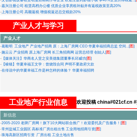
·
文创影视设备租赁动漫后期制作等企业 欢迎注册到影视小镇 享40%企业所得税返...[
·
嘉兴注册公司 租赁高档办公楼 优质企业享房租补贴并有返税政策至高20%
·
上海注册公司 高额返税 增值税返还总交税款20%
·
南京注册公司 上限返税达总缴税款的40%
产业人才与学习
·
崇明的财政扶持政策 注册崇明公司
·
注册崇明公司 注册个人独资企业 申请核定征收 节税70%以上
·
5月1日起，增值税税率降低1%，预计全年可减税2400亿元。过去五年我国累计减...
产业人才
·
国务院常务会议：再推出7项减税措施支持创业创新
图
·
葛毅明 工业地产 产业地产招商 原：上海厂房网 CEO 华夏幸福招商总监 空间...[
]
·
房地产开发企业各阶段税务筹划
图
·
施云云 产业招商 原上海厂房网 长三角招商网 运营总经理 创始人[
]
·
注册这种类型的公司“纳税最少”
图
·
【媒体关注】华商名人堂之安美德集团董事长邱威功[
]
·
中兴事件后怎样把握并购重组的“历史性发展机遇”做好并购重组税务规划
·
【棱镜】华夏幸福王文学：曾烧毁合同 声明不要政府欠款
·
价值转移避税探秘
·
在传说中的华夏幸福工作是种怎样的体验？ 华夏幸福招聘
·
增值税税率有变化筹划要提前
·
应税利润超过小型微利企业利润标准，原来还可以这样高大上的筹划
·
建筑企业挂靠工程税收安全的五项制度控税策略
·
一般纳税人转为小规模纳税人之前进项税额如何处理蕞有利？
·
会计搞不清楚这9个问题，企业有税收优惠政策也享受不到
工业地产行业信息
欢迎投稿 china#021cf.cn
·
合伙企业的纳税分析、税收优惠政策分解暨常规的税筹应用场景（以个人股权转...
·
个人转让房地产项目（含土地使用权、在建工程及房产）之税筹实操分析
新信息
·
如何正确适用小型微利企业所得税优惠政策？12个案例告诉您
·
那些广泛使用却违法的“税务筹划”方式
图
·
2005-2020 老牌厂房网！旗下10大网站联合推广！欢迎委托及广告服务！[
]
·
企业高管个人所得税攻略
图
·
常州盐城工业园区 高标准厂房出租出售 工业用地招商引资[
]
·
那些广泛使用却违法的“税务筹划”方式
·
珠海高新区招商引资 厂房出租 工业土地出售