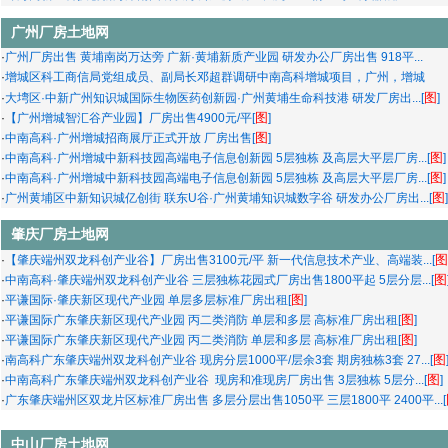
广州厂房土地网
·
广州厂房出售 黄埔南岗万达旁 广新·黄埔新质产业园 研发办公厂房出售 918平...
·
增城区科工商信局党组成员、副局长邓超群调研中南高科增城项目，广州，增城
图
·
大塆区·中新广州知识城国际生物医药创新园·广州黄埔生命科技港 研发厂房出...[
]
图
·
【广州增城智汇谷产业园】厂房出售4900元/平[
]
图
·
中南高科·广州增城招商展厅正式开放 厂房出售[
]
图
·
中南高科·广州增城中新科技园高端电子信息创新园 5层独栋 及高层大平层厂房...[
]
图
·
中南高科·广州增城中新科技园高端电子信息创新园 5层独栋 及高层大平层厂房...[
]
图
·
广州黄埔区中新知识城亿创街 联东U谷·广州黄埔知识城数字谷 研发办公厂房出...[
]
肇庆厂房土地网
图
·
【肇庆端州双龙科创产业谷】厂房出售3100元/平 新一代信息技术产业、高端装...[
图
·
中南高科·肇庆端州双龙科创产业谷 三层独栋花园式厂房出售1800平起 5层分层...[
图
·
平谦国际·肇庆新区现代产业园 单层多层标准厂房出租[
]
图
·
平谦国际广东肇庆新区现代产业园 丙二类消防 单层和多层 高标准厂房出租[
]
图
·
平谦国际广东肇庆新区现代产业园 丙二类消防 单层和多层 高标准厂房出租[
]
图
·
南高科广东肇庆端州双龙科创产业谷 现房分层1000平/层余3套 期房独栋3套 27...[
图
·
中南高科广东肇庆端州双龙科创产业谷 现房和准现房厂房出售 3层独栋 5层分...[
]
·
广东肇庆端州区双龙片区标准厂房出售 多层分层出售1050平 三层1800平 2400平...[
中山厂房土地网