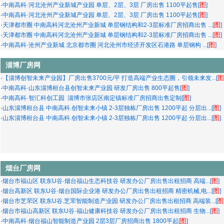
图
·
中南高科·河北沧州产业新城产业园 单层、2层、3层 厂房出售 1100平起售[
]
图
·
中南高科·河北沧州产业新城产业园 单层、2层、3层 厂房出售 1100平起售[
]
图
·
天津都市圈 中南高科河北沧州产业新城 单层钢结构和2-3层标准厂房招商出售 ...[
]
图
·
天津都市圈 中南高科河北沧州产业新城 单层钢结构和2-3层标准厂房招商出售 ...[
]
图
·
中南高科·沧州产业新城 北京都市圈 河北沧州市经济开发区石港路 单层钢构 ...[
]
淄博厂房网
图
·
【淄博创智未来产业园】厂房出售3700元/平 打造高端产业生态圈，引领未来发...[
图
·
​中南高科·山东淄博桓台县创智未来产业园 研发厂房出售 800平起售[
]
图
·
中南高科·智汇科创工园 淄博市张店区南定镇标准厂房招商出售定制[
]
图
·
山东淄博桓台县 中南高科.创智未来小镇 2-3层独栋厂房出售 1200平起 分层出...[
]
图
·
山东淄博桓台县 中南高科.创智未来小镇 2-3层独栋厂房出售 1200平起 分层出...[
]
烟台厂房网
图
·
烟台市福山区 联东U谷·烟台福山生态科技谷 研发办公厂房出售出租招商 高端...[
]
图
·
烟台高新区 联东U谷·烟台国际企业港 研发办公厂房出售出租招商 精密机械,电...[
]
图
·
烟台市芝罘区 联东U谷.芝罘智能制造产业园 研发办公厂房出售出租招商 高端装...[
图
·
烟台市福山高新区 联东U谷·福山健康科技谷 研发办公厂房出售出租招商 生物...[
]
图
·
中南高科·烟台福山智能制造产业园 2层3层厂房招商出售 1800平起[
]