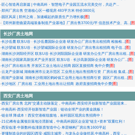
·
匠心智造再启新篇 | 中南高科・智慧电子产业园五流水完美交付，共赴产...
·
郑州厂房出售 空港核心区一楼现房 483平方米 特价3800元
图
·
园区风采 | 郑州之南，加速崛起的新质生产力增长极[
]
图
·
【郑州新密曲梁高端装备制造产业基地】厂房出售3700元/平 信息技术产业、高...[
长沙厂房土地网
图
·
长沙岳麓 联东U谷 · 长沙岳麓国际企业港 研发办公厂房出售出租招商 检验检...[
]
图
·
长沙望城 联东U谷 · 长沙望城国际企业港 研发办公厂房出售出租招商 电子信...[
]
图
·
湖南长沙浏阳经开区 联东U谷·长沙浏阳国际企业港 研发办公生产厂房出售出租...[
]
图
·
湖南长沙国家高新技术产业开发区 联东U谷 · 长沙高新国际企业港 研发办公厂...[
]
图
·
长沙厂房出租出售 开发区工业土地出让招商 园区直接招商 免中介费[
]
图
·
云龙产业新城 湖南株洲市云龙示范区 工业用土地出售招商引资 厂房出租 集成...[
]
图
·
雨湖产业新城 湖南长沙雨湖区鹤岭镇工业用土地出售招商引资 园区厂房出租...[
]
图
·
长沙地区 厂房出租 工业用土地出售出让招商 政府直接招商免中介费[
]
西安厂房土地网
·
西安厂房出售 北跨”交通主动脉落定，中南高科·西安经开创新智造产业园迎来...
·
中南高科·西安经开创新智造产业园：链动全球产业的黄金跳板！
·
链全球 降成本！西安空港枢纽腹地，标杆园区现房出售招商中！
·
21亿稀有金属项目落地泾渭新城，中南高科园区企业迎“链主+资本”双重红利！
·
西安临潼·中新数科临潼新质智造中心 单层钢构厂房出售1600平起
·
更懂制造业的好园区|西安·咸阳主城旁，与龙头企业做邻居,中南高科，西安，...