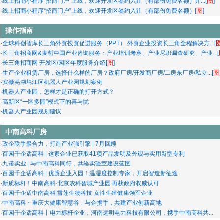
图
·
线上招商小程序“招商门户”上线，欢迎开发区签约入跓（有部份免费名额）并...[
]
·
上海厂房出租 奉贤区西渡工业区 H&H和汇智能装备制造基地
图
·
线上招商小程序“招商门户”上线，欢迎开发区签约入跓（有部份免费名额）[
]
·
湖南益阳【中电赫山电子信息科技园】 厂房出租
·
上海金山厂房出租 东久上海湾区碳谷智造园、生命科学园、智能制造园
操作指南
·
上海临港新片区・奉贤头桥街道｜全品类产业载体 厂房出租出售 / 土地...
·
全球科创智库长三角外资投资促进服务（PPT） 外资企业投资长三角全程解决方...[
·
上海临港新片区・奉贤头桥核心｜开伦慧谷国资产业园 厂房出租出售
·
长三角招商网&麦哲中国产业咨询服务：产业培训考察、产业尽职调查研究、产业...[
·
苏州吴江汾湖神尔机器人产业园 厂房出租 3000平起租
图
·
长三角招商网 开发区/园区年度服务介绍[
]
图
·
葛毅明 工业地产 产业地产招商 原：上海厂房网 CEO 华夏幸福招商总监 空间...[
]
图
·
生产企业租赁厂房，选择什么样的厂房？政府厂房/开发商厂房/二房东厂房/私立...[
·
上海市松江区佘山镇吉业路567号 独院厂房出租 占地7900平 含两栋厂房1481平...[
·
安徽芜湖鸠江区机器人产业园规划案例
图
·
越南龙江工业园：3.2万平厂房可定制出租，另有34650平米土地出售[
]
·
机器人产业园，怎样才是正确的打开方式？
·
柬埔寨厂房出租 ｜土地出售 ｜ 41号路 6000㎡-12000㎡(9栋厂房，4块土地）
·
高新区“一区多园”模式下的喜与忧
·
机器人产业园规划建议
中南高科厂房
·
政企联手聚合力，打造产业强引擎 | 7月回顾
·
百园千企话高科 | 这家企业已获取41项产品发明及外观与实用新型专利
·
九诺实业 | 与中南高科同行，共绘实验室建设蓝图
·
百园千企话高科 | 优质企业入园！温湿度控制专家，开启智造新征途
·
新质标杆！中南高科·北京农科智城产业园 再获政府权威认可
·
百园千企话中南高科|雪莲生物科技 女性生殖健康领军企业
·
中南高科・重庆大健康智慧谷：与企携手，共建产业创新高地
·
百园千企话高科丨电力标杆企业，河南远明电力科技有限公司，携手中南高科共...