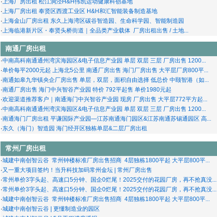
·
上海厂房出租 松江洞泾H&H伟凯运动健康科创基地
·
上海厂房出租 奉贤区西渡工业区 H&H和汇智能装备制造基地
·
上海金山厂房出租 东久上海湾区碳谷智造园、生命科学园、智能制造园
·
上海临港新片区・奉贤头桥街道｜全品类产业载体 厂房出租出售 / 土地...
南通厂房出租
·
中南高科南通通州湾滨海园区&电子信息产业园 单层 双层 三层 厂房出售 1200...
·
单价每平2000元起 上海北5公里 南通厂房出售 海门厂房出售 大平层厂房800平...
·
南通如皋九华镇央企厂房出售 单层，双层，面积自由选择 低总价 中颐智港（如...
·
南通厂房出售 海门中兴智谷产业园 特价 792平起售 单价1980元起
·
欢迎渠道推荐客户｜南通海门中兴智谷产业园 现房 厂房出售 大平层772平方起...
·
中南高科南通通州湾滨海园区&电子信息产业园 单层 双层 三层 厂房出售 1200...
·
南通海门厂房出租 平谦国际产业园—江苏南通海门园区&江苏南通苏锡通园区 高...
·
东久（海门）智造园 海门经开区独栋单层&二层厂房出租
常州厂房出租
·
城建中南创智云谷 常州钟楼标准厂房出售招商 4层独栋1800平起 大平层800平...
·
又一重大项目签约！当升科技加码常州金坛 | 常州厂房出售
·
常州单价3字头起、高速口5分钟、国企0烂尾！2025交付的花园厂房，再不抢真没...
·
常州单价3字头起、高速口5分钟、国企0烂尾！2025交付的花园厂房，再不抢真没...
·
城建中南创智云谷 常州钟楼标准厂房出售招商 4层独栋1800平起 大平层800平...
·
城建中南创智云谷 | 更懂制造业的园区