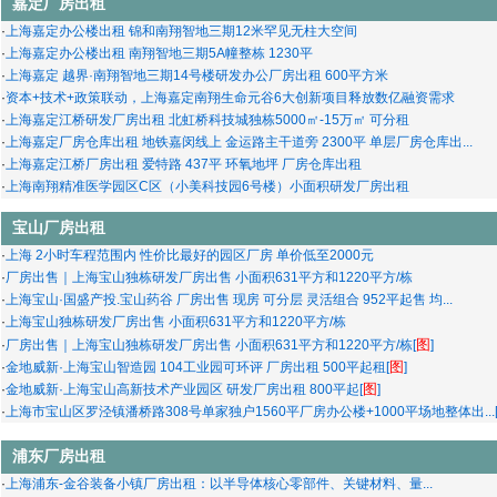
嘉定厂房出租
·
上海嘉定办公楼出租 锦和南翔智地三期12米罕见无柱大空间
·
上海嘉定办公楼出租 南翔智地三期5A幢整栋 1230平
·
上海嘉定 越界·南翔智地三期14号楼研发办公厂房出租 600平方米
·
资本+技术+政策联动，上海嘉定南翔生命元谷6大创新项目释放数亿融资需求
·
上海嘉定江桥研发厂房出租 北虹桥科技城独栋5000㎡-15万㎡ 可分租
·
上海嘉定厂房仓库出租 地铁嘉闵线上 金运路主干道旁 2300平 单层厂房仓库出...
·
上海嘉定江桥厂房出租 爱特路 437平 环氧地坪 厂房仓库出租
·
上海南翔精准医学园区C区（小美科技园6号楼）小面积研发厂房出租
宝山厂房出租
·
上海 2小时车程范围内 性价比最好的园区厂房 单价低至2000元
·
厂房出售｜上海宝山独栋研发厂房出售 小面积631平方和1220平方/栋
·
上海宝山·国盛产投.宝山药谷 厂房出售 现房 可分层 灵活组合 952平起售 均...
·
上海宝山独栋研发厂房出售 小面积631平方和1220平方/栋
图
·
厂房出售｜上海宝山独栋研发厂房出售 小面积631平方和1220平方/栋[
]
图
·
金地威新·上海宝山智造园 104工业园可环评 厂房出租 500平起租[
]
图
·
金地威新·上海宝山高新技术产业园区 研发厂房出租 800平起[
]
·
上海市宝山区罗泾镇潘桥路308号单家独户1560平厂房办公楼+1000平场地整体出...
浦东厂房出租
·
上海浦东-金谷装备小镇厂房出租：以半导体‌核心零部件、关键材料、量...