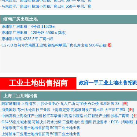
·
马来西亚厂房出租 槟城小面积厂房出租 387平 单层厂房
·
马来西亚厂房出租 槟城小面积厂房出租 550平 单层厂房
缅甸厂房出租土地
·
柬埔寨厂房出租｜4号路 11520㎡
·
柬埔寨厂房出租｜125号路 4500㎡(3栋）
·
柬埔寨4号路 4235.5平 厂房出租
图
·
G2783 缅甸仰光南区工业城 钢结构单层厂房仓库出租 500平起租[
]
工业土地出售招商
政府一手工业土地出售招商
上海工业用地出售
图
·
陆家嘴集团·上海浦东·川沙企业中心·九六广场 写字楼 办公楼 出租出售 23...[
]
图
·
海美国际·苏州太仓科技产业园 上海嘉定旁 高标准研发厂房出租 大平层厂房3...[
]
图
·
中南高科上海松江产业园 松江车墩镇书海路书涯路 松江智造产业园 独栋厂房研...[
·
G2455南京城市圈 可解决排污水指标 工业用地出售招商 行业要求：PCB（印刷线...[
·
上海崇明工业用土地出售招商 50亩工业土地出售
·
上海浦东工业用土地出售招商 50亩工业土地出售