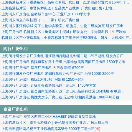
·
上海临港新片区（重装备区）高标准单层厂房出租，21米层高配置六台16吨行车...
·
上海临港新片区・奉贤头桥街道｜全品类产业载体 厂房出租出售 / 土地...
·
上海浦东厂房出租 金桥城市副中心-工业厂房 1030平方米
·
上海浦东海立方科技园（一、二期）研发厂房出租
·
上海浦东张江科学城 分子生物学实验室、细胞房、生物二级实验室 研发厂房出...
·
上海厂房出租 临港新片区（重装备区丨泥城）研发办公丨临港新科园丨生产制造...
·
临港新片区产业智造基地，全新高标准生产用房践行ESG理念，研发、大规模生产...
闵行厂房出租
·
上海闵行研发办公厂房出租 漕河泾闵行颛桥光华园二期 129平起租 研发办公厂...
·
上海闵行厂房出租 梅陇镇双柏路主干道 汽车维修美容店面厂房出租 1500平方米...
·
上海闵行厂房出租 莘庄厂房出租 大房东 独院 6700平
·
上海闵行研发办公厂房出租 老闵行马桥办公厂房出租 地铁100米 2500平
·
上海闵行厂房出租 梅陇104地块厂房出租 1250平起租
·
上海闵行厂房出租 近徐汇银都路景乐路厂房出租 1400平方米
·
上海闵行厂房出租 都会路向阳路近万达厂房出租 晶碧科技园 104地块 有单层 ...
·
上海闵行厂房出租 梅陇大房东厂房出租 无公摊 双柏路景洪路 1900平可分租
奉贤厂房出租
·
上海厂房出租 奉贤区西渡工业区 H&H和汇智能装备制造基地
·
上海临港新片区・奉贤头桥核心｜开伦慧谷国资产业园 厂房出租出售
图
·
上海市奉贤区南桥杨王工业园杨海路328号 3000平厂房出租[
]