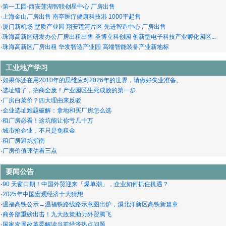
·
注册成公司比注册成个体户更好
·
第一工园-西安莲湖智联创星中心 厂房出售
·
个人所得税免减征项目汇总
·
上海金山厂房出售 南亭医疗健康科技港 1000平起售
·
土地转让免征契税的税务规划
·
厦门新机场 墅质产业园 翔安莲河片区 先进智造中心 厂房出售
·
采购是利润的源泉，企业应这样选择供应商
·
珠海高新区研发办公厂房出租出售 圣博立科创园 创新型电子科技产业孵化园区...
·
增值税两大调整后对公司影响以及纳税筹划
·
珠海高新区厂房出租 华发智造产业园 高端智能装备产业新地标
·
房地产开发全程税务筹划实操要点
·
珠海高新区厂房出租 华发产业新空间·大湾区智造产业园D区 高端智造产业聚集...
·
房地产股权交易能节税？
·
珠海高新区厂房出租 珠海普田科技产业园
工业地产学习
·
“私人财富管理”税务筹划
·
珠海高新区厂房出租出售 广东医谷·珠海生命科学园
·
如果你还在用2010年的思维应对2026年的世界，请做好失业准备。
·
＂视同销售＂处理得当，就能让企业实现少缴税
·
珠海高新区研发办公厂房出租 珠海新奥林产业园 科技企业加速器
·
选址错了，招商全废！产业园区生死成败的第一步
·
合理避税12种方法
·
珠海高新区科技创新海岸南围研发办公厂房出租 大湾区生物医药医疗器械产业...
·
厂房白菜价？四大理由来反驳
·
＂折扣、送券、送礼＂活动促销，哪种方式对企业纳税更有利？
·
珠海高新区研发办公厂房出租 格创·芯谷：打造湾区半导体产业新高地
·
企业选址难题破解：拿地和买厂房怎么选
·
律师事务所的8个税务筹划方法
·
珠海高新区唐家湾厂房出租 1楼可装行车 1700平米 20元含管理费 无地下室
·
租厂房必看！这坑能让你亏几十万
·
房地产篇：红线外配套设施成本与费用的分摊筹划技巧
·
柬埔寨厂房出租 ｜ 乌栋附近 10306㎡（2栋）/6380㎡
·
城市抢企业，不只是免租金
·
企业有利润，个人股东＂如何分红＂税负蕞低？
·
越南厂房出租 海防市DEEP C 2B 工业区高标厂房出租
·
租厂房避坑指南
·
资产损失应在其实际发生且会计上已作损失处理的年度申报扣除
·
柬埔寨厂房出租｜5000平｜4号路 2栋
·
厂房价值评估看三点
·
退出房地产业务相关方的税务筹划
·
柬埔寨厂房出租 ｜ 3号路 6300㎡
·
建安企业怎么签合同才蕞省税？涉税风险才蕞小？
·
泰国大为工业园区（1期） 工业厂房出租 泰国伟华东海岸1区 EEC园区
要闻公告
·
失当的税收策划会让企业陷入税收风险
·
柬埔寨厂房出租｜金边附近 3792平
·
90 天窗口期！中国外贸迎来「爆单潮」，企业如何抓住机遇？
·
以名义价格转让亏损子公司税务筹划关注点
·
马来西亚厂房出租巴生港5000㎡标准厂房 | 适合排气企业入驻
·
2025年中国宏观经济十大猜想
·
企业缺资金，老板＂增资OR借支＂哪种更有利？
·
柬埔寨厂房出租 4号路 4000平
·
温福高铁公示→温福铁路线路示意图出炉，溪北洋新区高铁新篇章
·
一个值得借鉴的并购重组税务筹划案例
·
柬埔寨厂房出租｜3号路 17110平
·
商务部重磅出击！九大政策助力外贸腾飞
·
从一台＂施工设备＂归属，看增值税纳税筹划思路
·
柬埔寨厂房出租｜3号路 3045平
·
国家发展改革委解读当前经济热点问题