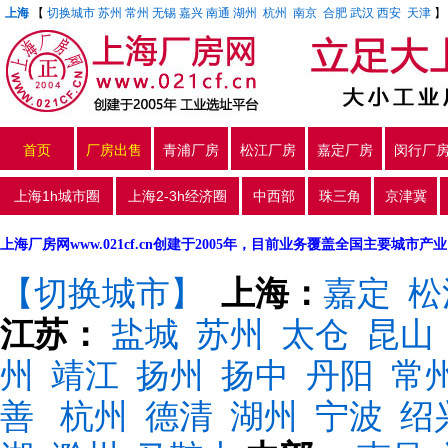
上海
【
切换城市
苏州
常州
无锡
嘉兴
南通
湖州
杭州
南京
合肥
武汉
西安
天津
首页
厂房出售
青浦厂房
松江厂房
嘉定厂房
闵行厂
上海1h城市圈
上海2-3h经济圈
中西部
珠三角
京津冀
上海厂房网www.021cf.cn创建于2005年，目前业务覆盖全国主要城市
【切换城市】
上海：
嘉定
松
江苏：
盐城
苏州
太仓
昆山
州
靖江
扬州
扬中
丹阳
常
善
杭州
德清
湖州
宁波
绍