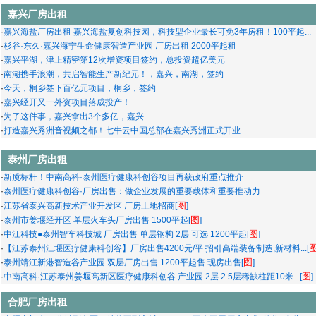
嘉兴厂房出租
·
嘉兴海盐厂房出租 嘉兴海盐复创科技园，科技型企业最长可免3年房租！100平起...
·
杉谷·东久·嘉兴海宁生命健康智造产业园 厂房出租 2000平起租
·
嘉兴平湖，津上精密第12次增资项目签约，总投资超亿美元
·
南湖携手浪潮，共启智能生产新纪元！，嘉兴，南湖，签约
·
今天，桐乡签下百亿元项目，桐乡，签约
·
嘉兴经开又一外资项目落成投产！
·
为了这件事，嘉兴拿出3个多亿，嘉兴
·
打造嘉兴秀洲音视频之都！七牛云中国总部在嘉兴秀洲正式开业
泰州厂房出租
·
新质标杆！中南高科·泰州医疗健康科创谷项目再获政府重点推介
·
泰州医疗健康科创谷·厂房出售：做企业发展的重要载体和重要推动力
图
·
江苏省泰兴高新技术产业开发区 厂房土地招商[
]
图
·
泰州市姜堰经开区 单层火车头厂房出售 1500平起[
]
图
·
中江科技●泰州智车科技城 厂房出售 单层钢构 2层 可选 1200平起[
]
·
【江苏泰州江堰医疗健康科创谷】厂房出售4200元/平 招引高端装备制造,新材料...[
图
·
泰州靖江新港智造谷产业园 双层厂房出售 1200平起售 现房出售[
]
图
·
中南高科·江苏泰州姜堰高新区医疗健康科创谷 产业园 2层 2.5层稀缺柱距10米...[
]
合肥厂房出租