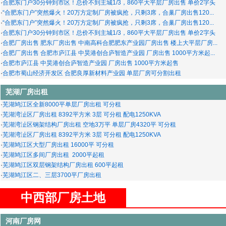
·
合肥东门户30分钟到市区！总价不到主城1/3，860平大平层厂房出售 单价2字头
·
“合肥东门户”突然爆火！20万方定制厂房被疯抢，只剩3席，合巢厂房出售120...
·
“合肥东门户”突然爆火！20万方定制厂房被疯抢，只剩3席，合巢厂房出售120...
·
合肥东门户30分钟到市区！总价不到主城1/3，860平大平层厂房出售 单价2字头
·
合肥厂房出售 肥东厂房出售 中南高科合肥肥东产业园厂房出售 楼上大平层厂房...
·
合肥厂房出售 合肥市庐江县 中昊港创合庐智造产业园 厂房出售 1000平方米起...
·
合肥市庐江县 中昊港创合庐智造产业园 厂房出售 1000平方米起售
·
合肥市蜀山经济开发区 合肥良厚新材料产业园 单层厂房可分割出租
芜湖厂房出租
·
芜湖鸠江区全新8000平单层厂房出租 可分租
·
芜湖湾沚区厂房出租 8392平方米 3层 可分租 配电1250KVA
·
芜湖湾沚区钢架结构厂房出租 空地3万平 单层厂房4320平 可分租
·
芜湖湾沚区厂房出租 8392平方米 3层 可分租 配电1250KVA
·
芜湖鸠江区大型厂房出租 16000平 可分租
·
芜湖鸠江区多间厂房出租 2000平起租
·
芜湖鸠江区双层钢架结构厂房出租 600平起租
·
芜湖鸠江区二、三层3700平厂房出租
中西部厂房土地
河南厂房网