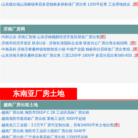
图
·
山东烟台福山高疃镇单层多层独栋多拼标准厂房出售 1200平起售 工业用地按企...[
济南厂房网
图
·
均和云谷·济南汇智港 山东济南槐荫经济开发区研发厂房出售[
]
图
·
济南市经济开发区 联东U谷 · 济南长清国际企业港 研发办公厂房出售出租招商...[
]
图
·
中南高科 济南天桥桑梓镇智能智造小镇 中德产业园 独栋和分层研发厂房出售招...[
·
山东济南天桥区桑梓店标准厂房出售 三层1200平 1800平 多层分层出售580-850...[
东南亚厂房土地
越南厂房出租土地
·
越南厂房出租 海防市DEEP C 2B 工业区高标厂房出租
·
越南海防市新高标厂房出租 莱格工业区 4000平起租
图
·
越南龙江工业园：3.2万平厂房可定制出租，另有34650平米土地出售[
]
·
越南厂房出租 海防市工业区小面积厂房出租 3446平
·
越南厂房出租 广宁省全新高标厂房出租 12000平起租