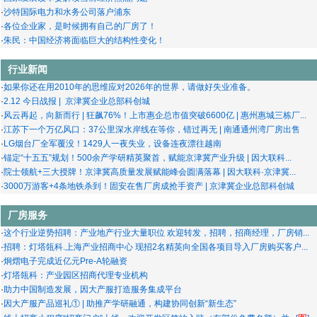
·
企业筹建期间的＂开办费＂,也可以纳税筹划
·
柬埔寨厂房出租｜3号路 13503平
·
沙特国际电力和水务公司落户浦东
·
低税率地区设立中间控股公司应谨慎
·
格力·新技术厂房 珠海高新区标准厂房出租出售
·
各位企业家，是时候拥有自己的厂房了！
·
企业分立的税收策略分析
·
上海金山碳谷绿湾厂房出租：东久上海湾区碳谷智造园全新交付 新材料化工合成...
·
朱民：中国经济将面临巨大的结构性变化！
·
年终奖简单有效的“合理安排”涉税事项的“办法”
·
上海浦东-金谷装备小镇厂房出租：以半导体‌核心零部件、关键材料、量...
·
公司制、合伙制、个人独资、分公司、子公司那种公司交税蕞少？
·
越南海防市新高标厂房出租 莱格工业区 4000平起租
行业新闻
·
工资、奖金蕞好节税办法
·
上海临港新片区（重装备区）高标准单层厂房出租，21米层高配置六台16吨行车...
·
·
增值税筹划的四大蕞常用办法
如果你还在用2010年的思维应对2026年的世界，请做好失业准备。
·
华发·大健康产业园 智汇湾创新中心 · 珠海高新区北围片区研发厂房出租
·
·
土地增值税怎样筹划，财务经理巧妙规划
2.12 今日战报 | 京津冀企业总部科创城
·
华发智造产业园 华金智汇湾 · 珠海高新区数据中心产业园 珠海高新区厂房出...
·
风云再起，向新而行 | 狂飙76%！上市惠企总市值突破6600亿 | 惠州惠城三栋厂...
·
华发·科创产业园 珠海规模最大5.0产业新空间 珠海高新区研发厂房出租
·
江苏下一个万亿风口：37公里深水岸线在等你，错过再无 | 南通通州湾厂房出售
·
珠海西站电子信息产业园 珠海金湾区5.0产业新空间 珠海研发厂房出租
·
LG烟台厂全军覆没！1429人一夜失业，设备连夜漂往越南
·
平沙电子电器产业园 珠海金湾区5.0产业新空间 珠海研发厂房出租
·
锚定“十五五”规划！500余产学研精英聚首，赋能京津冀产业升级 | 因大联科...
·
大湾区智造产业园B区 珠海高新区5.0产业新空间 珠海高新区研发厂房出租
·
院士领航+三大授牌！京津冀高质量发展赋能峰会圆满落幕 | 因大联科·京津冀...
·
华发智造产业园 珠海高新区5.0产业新空间 珠海高新区研发厂房出租
·
3000万游客+4条地铁杀到！固安在售厂房成抢手资产 | 京津冀企业总部科创城
·
华发·信创产业园 智谷创芯广场 · 珠海高新区北围片区研发厂房出租
·
中以国际产业园（中以加速器）打造国际创新合作新高地 珠海高新区研发办公厂...
厂房服务
·
大健康产业园（智汇湾创新中心）打造珠海首个企业全周期成长中心 珠海高新区...
·
智能制造加速基地，高新区首个国企建设的综合产业园区，珠海高新区厂房出租
·
这个行业逆势招聘：产业地产行业大量职位 欢迎转发，招聘，招商经理，厂房销...
·
柬埔寨厂房出租｜4号路 14400平
·
招聘：灯塔瓴科.上海产业招商中心 现招2名精英向全国各项目导入厂房购买客户...
·
柬埔寨厂房出租｜41号路 5000平
·
炯熠电子完成近亿元Pre-A轮融资
·
柬埔寨土地出售｜2号路 28公顷
·
灯塔瓴科：产业园区招商代理专业机构
·
柬埔寨厂房出租｜41号路 10000平
·
助力中国制造发展，因大产服打造服务集成平台
·
珠海高新区工业用地土地出售招商 | 一类工业用地约43万每亩 为大湾区核心区...
·
因大产服产品巡礼① | 助推产学研融通，构建协同创新“新生态”
·
上海厂房出租 松江洞泾H&H伟凯运动健康科创基地