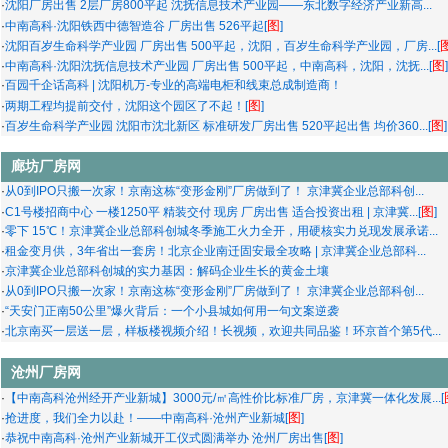
·
沈阳厂房出售 2层厂房800平起 沈抚信息技术产业园——东北数字经济产业新高...
图
·
中南高科·沈阳铁西中德智造谷 厂房出售 526平起[
]
·
沈阳百岁生命科学产业园 厂房出售 500平起，沈阳，百岁生命科学产业园，厂房...[
图
·
中南高科·沈阳沈抚信息技术产业园 厂房出售 500平起，中南高科，沈阳，沈抚...[
]
·
百园千企话高科 | 沈阳机万-专业的高端电柜和线束总成制造商！
图
·
两期工程均提前交付，沈阳这个园区了不起！[
]
图
·
百岁生命科学产业园 沈阳市沈北新区 标准研发厂房出售 520平起出售 均价360...[
]
廊坊厂房网
·
从0到IPO只搬一次家！京南这栋“变形金刚”厂房做到了！ 京津冀企业总部科创...
图
·
C1号楼招商中心 一楼1250平 精装交付 现房 厂房出售 适合投资出租 | 京津冀...[
]
·
零下 15℃！京津冀企业总部科创城冬季施工火力全开，用硬核实力兑现发展承诺...
·
租金变月供，3年省出一套房！北京企业南迁固安最全攻略 | 京津冀企业总部科...
·
京津冀企业总部科创城的实力基因：解码企业生长的黄金土壤
·
从0到IPO只搬一次家！京南这栋“变形金刚”厂房做到了！ 京津冀企业总部科创...
·
“天安门正南50公里”爆火背后：一个小县城如何用一句文案逆袭
·
北京南买一层送一层，样板楼视频介绍！长视频，欢迎共同品鉴！环京首个第5代...
沧州厂房网
·
【中南高科沧州经开产业新城】3000元/㎡高性价比标准厂房，京津冀一体化发展...[
图
·
抢进度，我们全力以赴！——中南高科·沧州产业新城[
]
图
·
恭祝中南高科·沧州产业新城开工仪式圆满举办 沧州厂房出售[
]