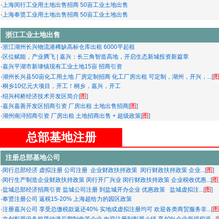
·
上海闵行工业用土地出售招商 50亩工业土地出售
·
上海奉贤工业用土地出售招商 50亩工业土地出售
浙江工业土地出售
·
浙江湖州长兴物流港稀缺高标仓库出租 6000平起租
·
区位赋能，产业腾飞 | 嘉兴：长三角智造高地，开启生态新城投资新篇章
·
嘉兴平湖市新埭镇现有工业土地15亩 招商引资
·
湖州长兴县50亩化工用土地 厂房定制招商 化工厂房出租 可定制，湖州，开兴，...[
·
桐乡10亿元大项目，开工！桐乡，嘉兴，开工
图
·
绍兴柯桥经济技术开发区简介[
]
图
·
嘉兴嘉善开发区招商引资 厂房出租 土地出售招商[
]
图
·
湖州南浔招商引资 厂房出租 土地招商出售 + 超级政策[
]
总部基地注册
注册总部基地公司
图
·
闵行总部经济 虚拟注册 公司注册 企业财政扶持政策 闵行财政扶持政策 企业...[
]
图
·
闵行生产制造企业财政扶持政策 闵行开厂兴业 闵行财政扶持政策 企业税收优惠...[
图
·
盐城总部经济招商引资 盐城公司注册 到盐城开办企业 优惠政策 盐城虚拟注...[
]
·
奉贤注册公司 返税15-20% 上海超给力的园区政策
图
·
注册嘉兴公司 享受总缴税款返还40% 实地或虚拟注册均可 欢迎各类商贸服务非...[