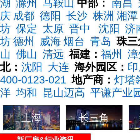
湖
滁州
马鞍山
中部：
南昌
庆
成都
德阳
长沙
株洲
湘潭
坊
保定
太原
晋中
沈阳
济
坊
德州
威海
烟台
青岛
珠三
山
佛山
清远
福建：
福州
漳
北：
沈阳
大连
海外园区：
印
400-0123-021
地产商：
灯塔
洋
均和
昆山迈高
平谦产业
上海
长三角
新厂房&行业资讯