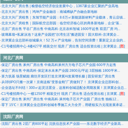
·
北京大兴厂房出售 | 榆垡临空经济创业发展中心，1367家企业汇聚的产业高地
·
北京大兴厂房出售｜鸿坤产业金融谷：南城稀缺产办融合新地标
·
北京大兴厂房租售｜东旭节能产业园：8.6万㎡新能源新材料产业载体，青云店镇...
·
北京大兴厂房租售｜国际航空总部园：临空经济核心区的商务新地标，企业“落...
·
北京厂房出售 平谷厂房出售 中南高科·北京农科智城 1600平起售 双层厂房 均...
·
玻璃幕墙+私家泳池？这座产业园把“尔湾生活”搬进固安！固大联科-京津冀企...
·
京津冀企业总部科创城爆火！52 万㎡产业地标，告别空间浪费！重新定义企业的...
图
·
C1号楼招商中心 4楼427平 精装交付 现房 厂房出售 适合投资出租 | 京津冀企...[
]
河北厂房网
·
保定厂房出售 涿州厂房出售 中南高科涿州方方电子芯片产业园 600平方起售
·
保定厂房出售 中南高科·保定涞水未来产业园 2800元/平起 3层独栋 1800平米...
·
算力筑基 场景赋能 廊坊开发区打造京津冀AI发展增长极 | 固安研发厂房出售
·
从0到IPO只搬一次家！京南这栋“变形金刚”厂房做到了！ 京津冀企业总部科创...
·
企业选址不纠结！300㎡起灵活置业，这座科创城适配全周期发展！京津冀企业总...
图
·
C1号楼招商中心 一楼1250平 精装交付 现房 厂房出售 适合投资出租 | 京津冀...[
]
·
保定厂房出售 涿州厂房出售 中南高科·涿州电子芯片产业园 厂房出售 独栋12...
·
零下 15℃！京津冀企业总部科创城冬季施工火力全开，用硬核实力兑现发展承诺...
沈阳厂房网
·
沈阳厂房出售 2层厂房800平起 沈抚信息技术产业园——东北数字经济产业新高...