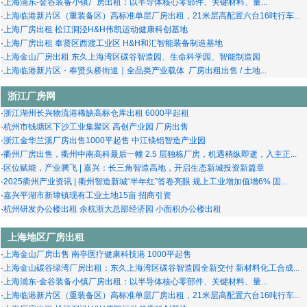
·
上海浦东-金谷装备小镇厂房出租：以半导体‌核心零部件、关键材料、量...
·
上海临港新片区（重装备区）高标准单层厂房出租，21米层高配置六台16吨行车...
·
上海厂房出租 松江洞泾H&H伟凯运动健康科创基地
·
上海厂房出租 奉贤区西渡工业区 H&H和汇智能装备制造基地
·
上海金山厂房出租 东久上海湾区碳谷智造园、生命科学园、智能制造园
·
上海临港新片区・奉贤头桥街道｜全品类产业载体 厂房出租出售 / 土地...
浙江厂房网
·
浙江湖州长兴物流港稀缺高标仓库出租 6000平起租
·
杭州市钱塘区下沙工业集聚区 高创产业园 厂房出售
·
浙江金华兰溪厂房出售1000平起售 中江镁铝智造产业园
·
衢州厂房出售，衢州中南高科最后一幢 2.5 层独栋厂房，机遇稍纵即逝，入主正...
·
区位赋能，产业腾飞 | 嘉兴：长三角智造高地，开启生态新城投资新篇章
·
2025衢州产业资讯 | 衢州智造新城“半年红”答卷亮眼 规上工业增加值增6% 固...
·
嘉兴平湖市新埭镇现有工业土地15亩 招商引资
·
杭州研发办公楼出租 余杭浙大总部经济园 小面积办公楼出租
上海地区厂房出租
·
上海金山厂房出售 南亭医疗健康科技港 1000平起售
·
上海金山碳谷绿湾厂房出租：东久上海湾区碳谷智造园全新交付 新材料化工合成...
·
上海浦东-金谷装备小镇厂房出租：以半导体‌核心零部件、关键材料、量...
·
上海临港新片区（重装备区）高标准单层厂房出租，21米层高配置六台16吨行车...