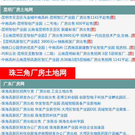
昆明厂房土地网
图
·
昆明市呈贡区马金铺中南高科·昆明智汇产业园 厂房出售1141平起售[
]
图
·
中南高科·昆明智创产业园（二号地）厂房出售 600平起售[
]
图
·
昆明智创产业园 云南省昆明市呈贡区 新建标准厂房出售[
]
·
【云南昆明呈贡智创产业园】厂房出售3900元/平 招商新一代信息技术产业,生物...[
图
·
【昆明高新智汇产业园】3900元/㎡独栋框架厂房出售[
]
图
·
地铁口公园旁的优质产业园｜中南高科·江西南昌新建数字化智造产业园 现房招...[
]
图
·
均和云谷·昆明呈贡数智港（二期） 云南昆明标准厂房出售招商 3层 5层研发厂...[
]
·
中南高科云南昆明高新区智汇产业园 共36栋3层5层独栋厂房出售招商 1141平起...[
珠三角厂房土地网
广东厂房网
·
珠海高新区招商引资 厂房出租 工业土地出售
·
珠海高新区研发办公厂房出租出售 圣博立科创园 创新型电子科技产业孵化园区...
·
珠海高新区厂房出租 华发智造产业园 高端智能装备产业新地标
·
珠海高新区厂房出租 华发产业新空间·大湾区智造产业园D区 高端智造产业聚集...
·
珠海高新区厂房出租 珠海普田科技产业园
·
珠海高新区厂房出租出售 广东医谷·珠海生命科学园
·
珠海高新区研发办公厂房出租 珠海新奥林产业园 科技企业加速器
·
珠海高新区科技创新海岸南围研发办公厂房出租 大湾区生物医药医疗器械产业...