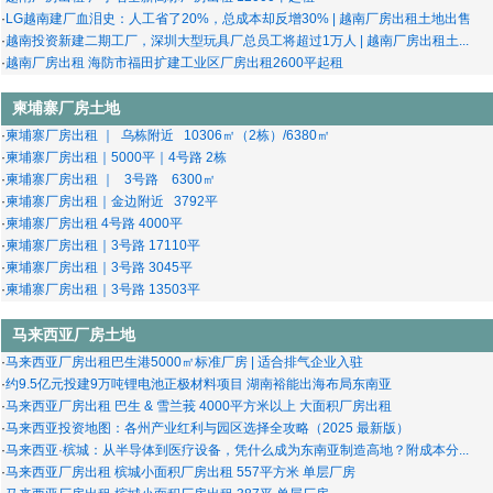
·
LG越南建厂血泪史：人工省了20%，总成本却反增30% | 越南厂房出租土地出售
·
越南投资新建二期工厂，深圳大型玩具厂总员工将超过1万人 | 越南厂房出租土...
·
越南厂房出租 海防市福田扩建工业区厂房出租2600平起租
柬埔寨厂房土地
·
柬埔寨厂房出租 ｜ 乌栋附近 10306㎡（2栋）/6380㎡
·
柬埔寨厂房出租｜5000平｜4号路 2栋
·
柬埔寨厂房出租 ｜ 3号路 6300㎡
·
柬埔寨厂房出租｜金边附近 3792平
·
柬埔寨厂房出租 4号路 4000平
·
柬埔寨厂房出租｜3号路 17110平
·
柬埔寨厂房出租｜3号路 3045平
·
柬埔寨厂房出租｜3号路 13503平
马来西亚厂房土地
·
马来西亚厂房出租巴生港5000㎡标准厂房 | 适合排气企业入驻
·
约9.5亿元投建9万吨锂电池正极材料项目 湖南裕能出海布局东南亚
·
马来西亚厂房出租 巴生 & 雪兰莪 4000平方米以上 大面积厂房出租
·
马来西亚投资地图：各州产业红利与园区选择全攻略（2025 最新版）
·
马来西亚·槟城：从半导体到医疗设备，凭什么成为东南亚制造高地？附成本分...
·
马来西亚厂房出租 槟城小面积厂房出租 557平方米 单层厂房