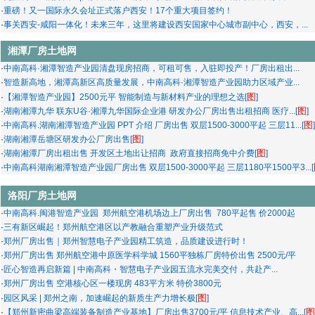
·
重磅！又一国际永久会址正式落户西安！17个重大项目签约！
·
事关西安-咸阳一体化！未来三年，这里将建设西安国家中心城市副中心，西安，...
湘潭厂房土地网
·
中南高科·湘潭智造产业园清盘现房招商，可租可售，入驻即投产！厂房出租出...
·
智造新高地，湘潭高新区高质量发展，中南高科·湘潭智造产业园助力区域产业...
图
·
【湘潭智造产业园】2500元平 智能制造与新材料产业的理想之选[
]
图
·
湖南湘潭九华 联东U谷·湘潭九华国际企业港 研发办公厂房出售出租招商 医疗...[
]
图
·
中南高科.湖南湘潭智造产业园 PPT 介绍 厂房出售 双层1500-3000平起 三层11...[
]
图
·
湖南湘潭岳塘区研发办公厂房出售[
]
图
·
湖南湘潭厂房出租出售 开发区土地出让招商 政府直接招商免中介费[
]
·
中南高科湖南湘潭智造产业园厂房出售 双层1500-3000平起 三层1180平1500平3...[
洛阳厂房土地网
·
中南高科.闽港智造产业园 郑州航空港机场边上厂房出售 780平起售 价2000起
·
三有新区崛起！郑州航空港区以产教融合重塑产业升级范式
·
郑州厂房出售｜郑州智慧电子产业园精工筑造，品质建设进行时！
·
郑州厂房出售 郑州航空港中原医学科学城 1560平独栋厂房特价出售 2500元/平
·
匠心智造再启新篇 | 中南高科・智慧电子产业园五流水完美交付，共赴产...
·
郑州厂房出售 空港核心区一楼现房 483平方米 特价3800元
图
·
园区风采 | 郑州之南，加速崛起的新质生产力增长极[
]
图
·
【郑州新密曲梁高端装备制造产业基地】厂房出售3700元/平 信息技术产业、高...[