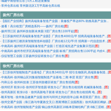
·
城建中南创智云谷 | 5月工程进度播报
·
常州仓库出租 常州新北区1万平高标仓库出租
扬州厂房出租
·
【园区产业招商】扬州高端装备智造产业园：装修投产率达80% 助推高新产业加...
图
·
速看！高分租赁厂房精选系列——扬州厂房出租[
]
图
·
扬州邗江区 ​扬州科技创新未来园 3层厂房出售1100平起[
]
图
·
【江苏扬州经开高端装备智造产业园】厂房出售4000元/平 招商高端装备制造产...[
·
【江苏扬州江都洪泉智能智造科创园】厂房出租12元/平/月 招商新一代信息技术...[
图
·
中南高科·扬州经开高端装备智造产业园丨打造区域先进产业集聚示范区[
]
图
·
中南高科-扬州市经开区高端装备智造产业园 标准厂房招商出售1100平起 均价4...[
图
·
仪征智慧工业园 江苏扬州仪征研发办公厂房出售[
]
徐州厂房出租
·
【江苏徐州智能制造产业基地】厂房出售3400元/平 招引生物医药,高端装备制造...[
图
·
中南高科·徐州铜山区刘集镇智能制造产业基地 二期 单层 双层厂房出售[
]
图
·
均和云谷·徐州科技港 江苏徐州鼓楼区研发厂房出售招商[
]
图
·
徐州经开 联东U谷·徐州经开智造园 研发办公厂房出售出租招商 机械装备制造...[
]
图
·
徐州高新区 联东U谷・徐州高新电子新港 研发办公厂房出售出租招商 电...[
]
图
·
毅禾智地 · 徐州食品健康产业园 徐州与邳州之间的宿羊山镇 单层双层厂房出...[
]
·
徐州交通产业园（珠江路与华夏路交叉口 西斯博朗工业园西面）徐州高新区稀缺...[
图
·
中南高科·徐州智能制造产业园 铜山徐州高新区18栋单层钢结构厂房 8栋三层框...[
]