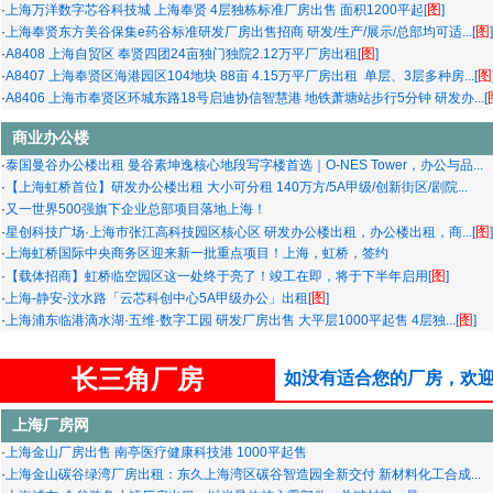
图
·
上海万洋数字芯谷科技城 上海奉贤 4层独栋标准厂房出售 面积1200平起[
]
图
·
上海奉贤东方美谷保集e药谷标准研发厂房出售招商 研发/生产/展示/总部均可适...[
]
图
·
A8408 上海自贸区 奉贤四团24亩独门独院2.12万平厂房出租[
]
图
·
A8407 上海奉贤区海港园区104地块 88亩 4.15万平厂房出租 单层、3层多种房...[
·
A8406 上海市奉贤区环城东路18号启迪协信智慧港 地铁萧塘站步行5分钟 研发办...[
商业办公楼
·
泰国曼谷办公楼出租 曼谷素坤逸核心地段写字楼首选｜O-NES Tower，办公与品...
·
【上海虹桥首位】研发办公楼出租 大小可分租 140万方/5A甲级/创新街区/剧院...
·
又一世界500强旗下企业总部项目落地上海！
图
·
星创科技广场·上海市张江高科技园区核心区 研发办公楼出租，办公楼出租，商...[
]
·
上海虹桥国际中央商务区迎来新一批重点项目！上海，虹桥，签约
图
·
【载体招商】虹桥临空园区这一处终于亮了！竣工在即，将于下半年启用[
]
图
·
上海-静安-汶水路「云芯科创中心5A甲级办公」出租[
]
图
·
上海浦东临港滴水湖·五维·数字工园 研发厂房出售 大平层1000平起售 4层独...[
]
长三角厂房
如没有适合您的厂房，欢迎
上海厂房网
·
上海金山厂房出售 南亭医疗健康科技港 1000平起售
·
上海金山碳谷绿湾厂房出租：东久上海湾区碳谷智造园全新交付 新材料化工合成...