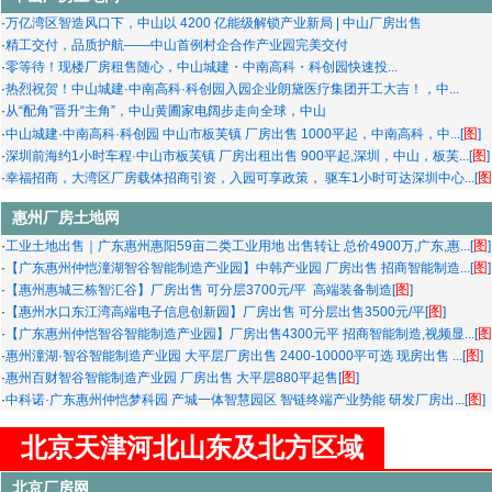
·
万亿湾区智造风口下，中山以 4200 亿能级解锁产业新局 | 中山厂房出售
·
精工交付，品质护航——中山首例村企合作产业园完美交付
·
零等待！现楼厂房租售随心，中山城建・中南高科・科创园快速投...
·
热烈祝贺！中山城建·中南高科·科创园入园企业朗黛医疗集团开工大吉！，中...
·
从“配角”晋升“主角”，中山黄圃家电阔步走向全球，中山
图
·
中山城建·中南高科·科创园 中山市板芙镇 厂房出售 1000平起，中南高科，中...[
]
图
·
深圳前海约1小时车程·中山市板芙镇 厂房出租出售 900平起,深圳，中山，板芙...[
]
图
·
幸福招商，大湾区厂房载体招商引资，入园可享政策， 驱车1小时可达深圳中心...[
惠州厂房土地网
图
·
工业土地出售｜广东惠州惠阳59亩二类工业用地 出售转让 总价4900万,广东,惠...[
]
图
·
【广东惠州仲恺潼湖智谷智能制造产业园】中韩产业园 厂房出售 招商智能制造...[
]
图
·
【惠州惠城三栋智汇谷】厂房出售 可分层3700元/平 高端装备制造[
]
图
·
【惠州水口东江湾高端电子信息创新园】厂房出售 可分层出售3500元/平[
]
图
·
【广东惠州仲恺智谷智能制造产业园】厂房出售4300元平 招商智能制造,视频显...[
图
·
惠州潼湖·智谷智能制造产业园 大平层厂房出售 2400-10000平可选 现房出售 ...[
]
图
·
惠州百财智谷智能制造产业园 厂房出售 大平层880平起售[
]
图
·
中科诺·广东惠州仲恺梦科园 产城一体智慧园区 智链终端产业势能 研发厂房出...[
]
北京天津河北山东及北方区域
北京厂房网