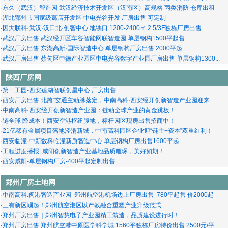
·
东久（武汉）智造园 武汉经济技术开发区（汉南区）高规格 丙类消防 仓库出租
·
湖北鄂州市国家级葛店开发区 中电光谷开发 厂房出售 可定制
·
因大联科·武汉·汉口北·创智中心 地铁口 1200-2400㎡ 2.5/3F独栋厂房出售...
·
武汉厂房出售 武汉经开区车谷智能网联智造园 单层钢构1500平起售
·
武汉厂房出售 东湖高新·国际智造中心 单层钢构厂房出售 2000平起
·
武汉厂房出售 蔡甸区中德产业园区中电光谷数字产业园厂房出售 单层钢构1300...
陕西厂房网
·
第一工园-西安莲湖智联创星中心 厂房出售
·
西安厂房出售 北跨”交通主动脉落定，中南高科·西安经开创新智造产业园迎来...
·
中南高科·西安经开创新智造产业园：链动全球产业的黄金跳板！
·
链全球 降成本！西安空港枢纽腹地，标杆园区现房出售招商中！
·
21亿稀有金属项目落地泾渭新城，中南高科园区企业迎“链主+资本”双重红利！
·
西安临潼·中新数科临潼新质智造中心 单层钢构厂房出售1600平起
·
工程进度播报| 咸阳创新智造产业基地品质雕琢，美好如期！
·
西安咸阳-单层钢构厂房-400平起定制出售
郑州厂房土地网
·
中南高科.闽港智造产业园 郑州航空港机场边上厂房出售 780平起售 价2000起
·
三有新区崛起！郑州航空港区以产教融合重塑产业升级范式
·
郑州厂房出售｜郑州智慧电子产业园精工筑造，品质建设进行时！
·
郑州厂房出售 郑州航空港中原医学科学城 1560平独栋厂房特价出售 2500元/平