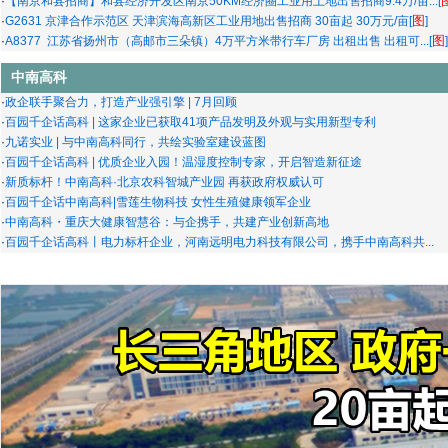
·
【南京和县招商】和县经济开发区南京50KM经济圈工业用土地出售招商9.4万/亩...[
图
·
G2631 京津合作示范区 天津滨海高新区工业用地出售招商 30亩起 30万元/亩[
]
图
·
A8377 江苏省扬州市（高邮市三朵镇）4万平方米带行车厂房 出租出售 出租可...[
]
中南高科
·
政企联手聚合力，打造产业强引擎 | 7月回顾
·
百园千企话高科 | 这家企业已获取41项产品发明及外观与实用新型专利
·
九诺实业 | 与中南高科同行，共绘实验室建设蓝图
·
百园千企话高科 | 优质企业入园！温湿度控制专家，开启智造新征途
·
新质标杆！中南高科·北京农科智城产业园 再获政府权威认可
·
百园千企话中南高科|雪莲生物科技 女性生殖健康领军企业
·
中南高科・重庆大健康智慧谷：与企携手，共建产业创新高地
·
百园千企话高科丨电力标杆企业，河南远明电力科技有限公司，携手中南高科共...