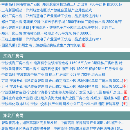
·
中南高科.闽港智造产业园 郑州航空港机场边上厂房出售 780平起售 价2000起
·
三有新区崛起！郑州航空港区以产教融合重塑产业升级范式
·
郑州厂房出售｜郑州智慧电子产业园精工筑造，品质建设进行时！
·
郑州厂房出售 郑州航空港中原医学科学城 1560平独栋厂房特价出售 2500元/平
·
匠心智造再启新篇 | 中南高科・智慧电子产业园五流水完美交付，共赴产...
·
郑州厂房出售 空港核心区一楼现房 483平方米 特价3800元
·
工程进度播报丨郑州智慧电子产业园精工筑造，品质建设进行时！
图
·
园区风采 | 郑州之南，加速崛起的新质生产力增长极[
]
江西厂房网
·
宁波镇海厂房出售 中南高科宁波镇海智造谷 1169.6平方米 3层独栋厂房出售 特...
·
宁波前湾新区厂房出售 中南高科慈溪中德产业园 1500平 稀缺2层半厂房出售 特...
·
中南高科·宁波慈溪中德产业园 楼上厂房出租 663平 703平 组合出租
图
·
万马·宁波舟山海洋装备智造园 舟山市定海工业园 稀缺钢构单层厂房出售 500...[
]
图
·
万马·宁波舟山海洋装备智造园 舟山市定海工业园 稀缺钢构单层厂房出售 500...[
]
图
·
宁波医械智造园·宁波市宁海县宁波南部滨海经济开发区 3层 3.5层 独栋厂房出...[
]
图
·
国科生命健康产业园 浙江绍兴滨海大健康产业园厂房出售 准现房 3层独栋 6层...[
]
图
·
宁波奉化 联东U谷·宁波中交科技产业园 研发办公厂房出售出租招商 智能零部...[
]
湖北厂房网
·
智造新高地，湘潭高新区高质量发展，中南高科·湘潭智造产业园助力区域产业...
·
襄阳东津新区两条道路即将开建，中南高科·襄阳东津创新谷交通网络升级 | 襄...