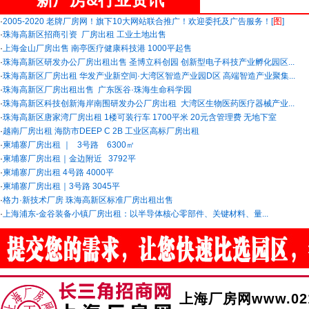
图
·
2005-2020 老牌厂房网！旗下10大网站联合推广！欢迎委托及广告服务！[
]
·
珠海高新区招商引资 厂房出租 工业土地出售
·
上海金山厂房出售 南亭医疗健康科技港 1000平起售
·
珠海高新区研发办公厂房出租出售 圣博立科创园 创新型电子科技产业孵化园区...
·
珠海高新区厂房出租 华发产业新空间·大湾区智造产业园D区 高端智造产业聚集...
·
珠海高新区厂房出租出售 广东医谷·珠海生命科学园
·
珠海高新区科技创新海岸南围研发办公厂房出租 大湾区生物医药医疗器械产业...
·
珠海高新区唐家湾厂房出租 1楼可装行车 1700平米 20元含管理费 无地下室
·
越南厂房出租 海防市DEEP C 2B 工业区高标厂房出租
·
柬埔寨厂房出租 ｜ 3号路 6300㎡
·
柬埔寨厂房出租｜金边附近 3792平
·
柬埔寨厂房出租 4号路 4000平
·
柬埔寨厂房出租｜3号路 3045平
·
格力·新技术厂房 珠海高新区标准厂房出租出售
·
上海浦东-金谷装备小镇厂房出租：以半导体‌核心零部件、关键材料、量...
上海厂房网www.021