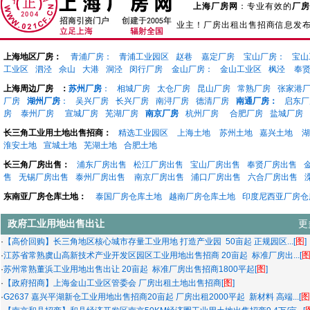
上海厂房网
：专业有效的
厂房
业主！厂房出租出售招商信息发
上海地区厂房：
青浦厂房：
青浦工业园区
赵巷
嘉定厂房
宝山厂房：
宝山
工业区
泗泾
佘山
大港
洞泾
闵行厂房
金山厂房：
金山工业区
枫泾
奉
上海周边厂房
：
苏州厂房
：
相城厂房
太仓厂房
昆山厂房
常熟厂房
张家港
厂房
湖州厂房
：
吴兴厂房
长兴厂房
南浔厂房
德清厂房
南通厂房：
启东厂
房
泰州厂房
宣城厂房
芜湖厂房
南京厂房
杭州厂房
合肥厂房
盐城厂房
长三角工业用土地出售招商：
精选工业园区
上海土地
苏州土地
嘉兴土地
湖
淮安土地
宣城土地
芜湖土地
合肥土地
长三角厂房出售：
浦东厂房出售
松江厂房出售
宝山厂房出售
奉贤厂房出售
售
无锡厂房出售
泰州厂房出售
南京厂房出售
浦口厂房出售
六合厂房出售
东南亚厂房仓库土地：
泰国厂房仓库土地
越南厂房仓库土地
印度尼西亚厂房仓
政府工业用地出售出让
更
图
·
【高价回购】长三角地区核心城市存量工业用地 打造产业园 50亩起 正规园区...[
]
·
江苏省常熟虞山高新技术产业开发区园区工业用地出售招商 20亩起 标准厂房出...[
图
·
苏州常熟董浜工业用地出售出让 20亩起 标准厂房出售招商1800平起[
]
图
·
【政府招商】上海金山工业区管委会 厂房出租土地出售招商[
]
图
·
G2637 嘉兴平湖新仓工业用地出售招商20亩起 厂房出租2000平起 新材料 高端...[